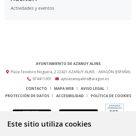
Actividades y eventos
AYUNTAMIENTO DE AZANUY ALINS
Plaza Teodoro Noguera, 2
22421
AZANUY-ALINS
- ARAGÓN
(ESPAÑA)
974411001
aytoazanuyalins@aragon.es
CONTACTO
MAPA WEB
AVISO LEGAL
PROTECCIÓN DE DATOS
ACCESIBILIDAD
POLÍTICA DE COOKIES
ENLACE
Este sitio utiliza cookies