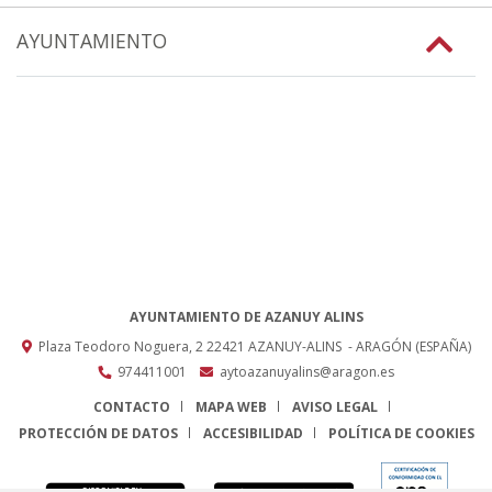
AYUNTAMIENTO
AYUNTAMIENTO DE AZANUY ALINS
Plaza Teodoro Noguera, 2
22421
AZANUY-ALINS
- ARAGÓN
(ESPAÑA)
974411001
aytoazanuyalins@aragon.es
CONTACTO
MAPA WEB
AVISO LEGAL
PROTECCIÓN DE DATOS
ACCESIBILIDAD
POLÍTICA DE COOKIES
ENLACE