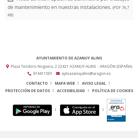
de mantenimiento en nuestras instalaciones.
(PDF 76,7
KB)
AYUNTAMIENTO DE AZANUY ALINS
Plaza Teodoro Noguera, 2
22421
AZANUY-ALINS
- ARAGÓN
(ESPAÑA)
974411001
aytoazanuyalins@aragon.es
CONTACTO
MAPA WEB
AVISO LEGAL
PROTECCIÓN DE DATOS
ACCESIBILIDAD
POLÍTICA DE COOKIES
ENLACE