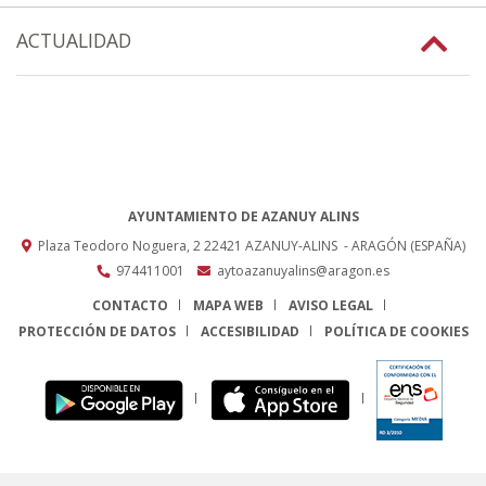
ACTUALIDAD
AYUNTAMIENTO DE AZANUY ALINS
Plaza Teodoro Noguera, 2
22421
AZANUY-ALINS
- ARAGÓN
(ESPAÑA)
974411001
aytoazanuyalins@aragon.es
CONTACTO
MAPA WEB
AVISO LEGAL
PROTECCIÓN DE DATOS
ACCESIBILIDAD
POLÍTICA DE COOKIES
ENLACE