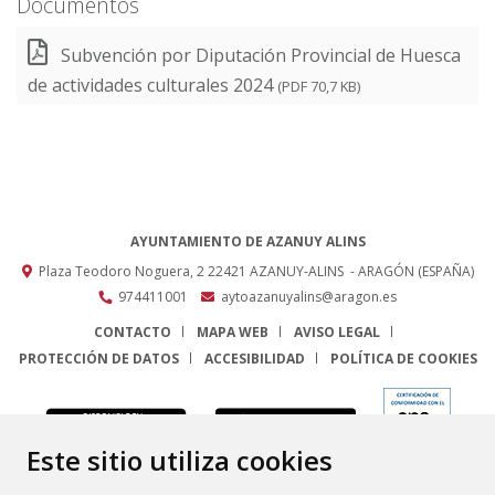
Documentos
Subvención por Diputación Provincial de Huesca
de actividades culturales 2024
(PDF 70,7 KB)
AYUNTAMIENTO DE AZANUY ALINS
Plaza Teodoro Noguera, 2
22421
AZANUY-ALINS
- ARAGÓN
(ESPAÑA)
974411001
aytoazanuyalins@aragon.es
CONTACTO
MAPA WEB
AVISO LEGAL
PROTECCIÓN DE DATOS
ACCESIBILIDAD
POLÍTICA DE COOKIES
ENLACE
Este sitio utiliza cookies