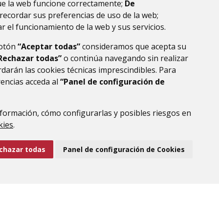
ue la web funcione correctamente;
De
recordar sus preferencias de uso de la web;
r el funcionamiento de la web y sus servicios.
botón
“Aceptar todas”
consideramos que acepta su
Rechazar todas”
o continúa navegando sin realizar
darán las cookies técnicas imprescindibles. Para
rencias acceda al
“Panel de configuración de
formación, cómo configurarlas y posibles riesgos en
DE DATOS
ACCESIBILIDAD
POLÍTICA DE COOKIES
kies
.
ENLACE EXTERNO AL
chazar todas
Panel de configuración de Cookies