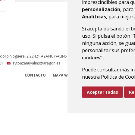
imprescindibles para q
personalización,
para 
Analíticas
, para mejora
Si acepta pulsando el 
uso. Si pulsa el botón
“
ninguna acción, se guar
personalizar sus prefe
odoro Noguera, 2
22421
AZANUY-ALINS
- ARAGÓN
(ESPAÑA)
cookies”.
01
aytoazanuyalins@aragon.es
Puede consultar más in
CONTACTO
MAPA WEB
AVISO LEGAL
PROTECCIÓN 
nuestra
Política de Coo
Aceptar todas
Re