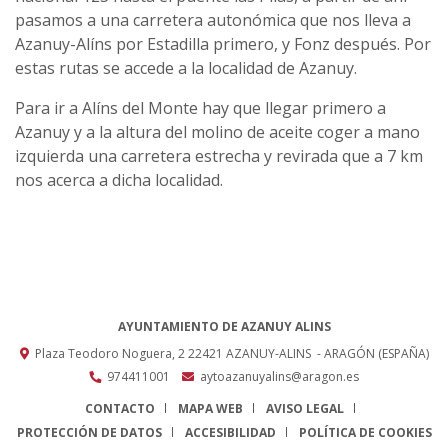
pasamos a una carretera autonómica que nos lleva a
Azanuy-Alíns por Estadilla primero, y Fonz después. Por
estas rutas se accede a la localidad de Azanuy.
Para ir a Alíns del Monte hay que llegar primero a
Azanuy y a la altura del molino de aceite coger a mano
izquierda una carretera estrecha y revirada que a 7 km
nos acerca a dicha localidad.
AYUNTAMIENTO DE AZANUY ALINS
Plaza Teodoro Noguera, 2
22421
AZANUY-ALINS
- ARAGÓN
(ESPAÑA)
974411001
aytoazanuyalins@aragon.es
CONTACTO
MAPA WEB
AVISO LEGAL
PROTECCIÓN DE DATOS
ACCESIBILIDAD
POLÍTICA DE COOKIES