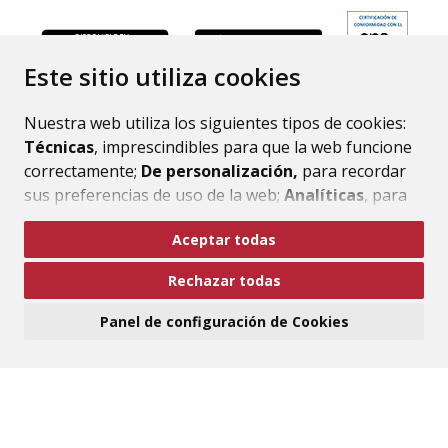
ENLACE
Este sitio utiliza cookies
Nuestra web utiliza los siguientes tipos de cookies:
Técnicas
, imprescindibles para que la web funcione
correctamente;
De personalización,
para recordar
sus preferencias de uso de la web;
Analíticas
, para
mejorar el funcionamiento de la web y sus servicios.
Aceptar todas
Si acepta pulsando el botón
“Aceptar todas”
Rechazar todas
consideramos que acepta su uso. Si pulsa el botón
“Rechazar todas”
o continúa navegando sin realizar
Panel de configuración de Cookies
ninguna acción, se guardarán las cookies técnicas
imprescindibles. Para personalizar sus preferencias
acceda al
“Panel de configuración de cookies”.
Puede consultar más información, cómo
configurarlas y posibles riesgos en nuestra
Política